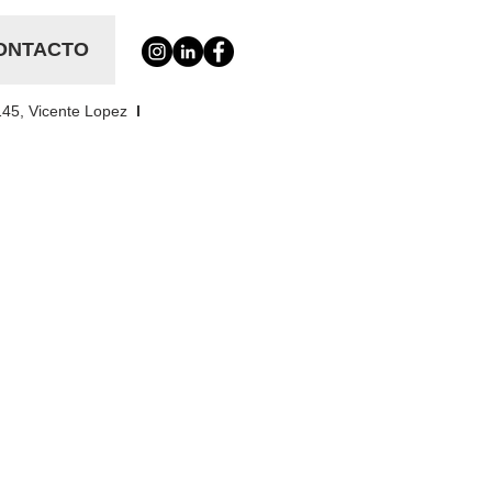
ONTACTO
145, Vicente Lopez
I